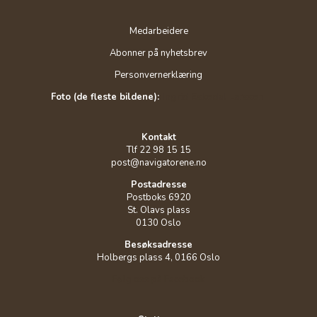
Medarbeidere
Abonner på nyhetsbrev
Personvernerklæring
Foto (de fleste bildene):
Ingrid Eskedal Larssen
Kontakt
Tlf 22 98 15 15
post@navigatorene.no
Postadresse
Postboks 6920
St. Olavs plass
0130 Oslo
Besøksadresse
Holbergs plass 4, 0166 Oslo
Følg oss på Facebook