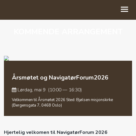
KOMMENDE ARRANGEMENT
ARBEIDET VÅRT
BLI GIVER
BUTIKK
TIL INSPIRASJON
Årsmøtet og NavigatørForum2026
OM OSS
Lørdag, mai 9 (10:00 — 16:30)
Velkommen til Årsmøtet 2026 Sted: Bjølsen misjonskirke
(Bergensgata 7, 0468 Oslo)
Hjertelig velkomen til NavigatørForum 2026