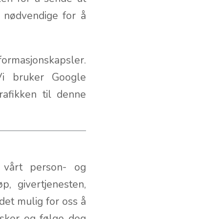
 nødvendige for å
asjonskapsler.
 Vi bruker Google
afikken til denne
 vårt person- og
p, givertjenesten,
 det mulig for oss å
nsker og følge deg