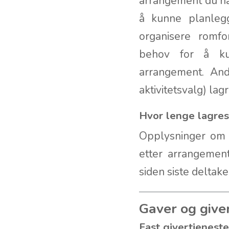
arrangement du ha
å kunne planlegg
organisere romfo
behov for å kun
arrangement. An
aktivitetsvalg) la
Hvor lenge lagre
Opplysninger om a
etter arrangement
siden siste deltak
Gaver og give
Fast givertjenest