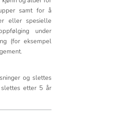
kjønn og alder for
rupper samt for å
r eller spesielle
oppfølging under
ng (for eksempel
angement.
sninger og slettes
slettes etter 5 år