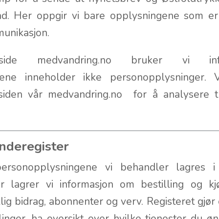
ad. Her oppgir vi bare opplysningene som er
munikasjon.
de medvandring.no bruker vi inform
lene inneholder ikke personopplysninger.
tsiden vår medvandring.no for å analysere tr
nderegister
personopplysningene vi behandler lagres i
r lagrer vi informasjon om bestilling og kjø
llig bidrag, abonnenter og verv. Registeret gjør
inger, ha oversikt over hvilke tjenester du ø