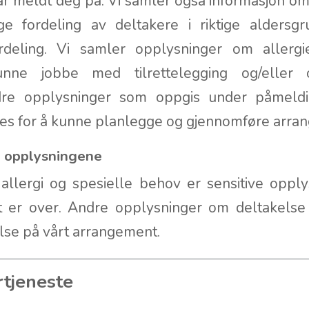
r meldt deg på. Vi samler også informasjon om 
e fordeling av deltakere i riktige aldersg
rdeling. Vi samler opplysninger om allergie
ne jobbe med tilrettelegging og/eller 
dre opplysninger som oppgis under påmeldi
gres for å kunne planlegge og gjennomføre arr
s opplysningene
llergi og spesielle behov er sensitive opply
 er over. Andre opplysninger om deltakelse 
else på vårt arrangement.
rtjeneste
e