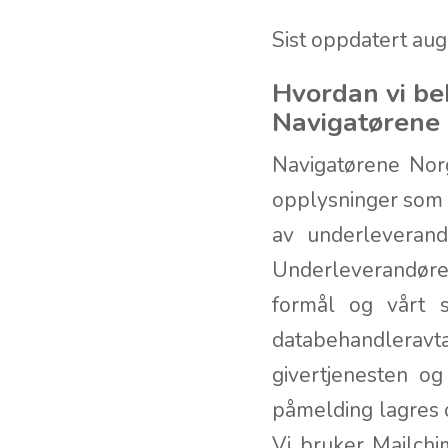
Sist oppdatert au
Hvordan vi be
Navigatørene
Navigatørene Norg
opplysninger som o
av underleveran
Underleverandører
formål og vårt 
databehandleravta
givertjenesten 
påmelding lagres 
Vi bruker Mailchi