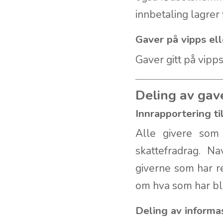
innbetaling lagre
Gaver på vipps el
Gaver gitt på vipp
Deling av gav
Innrapportering t
Alle givere som 
skattefradrag. Na
giverne som har re
om hva som har bli
Deling av inform