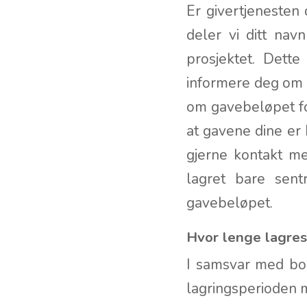
Er givertjenesten 
deler vi ditt na
prosjektet. Dette
informere deg om 
om gavebeløpet fo
at gavene dine er 
gjerne kontakt 
lagret bare sent
gavebeløpet.
Hvor lenge lagre
I samsvar med bok
lagringsperioden 