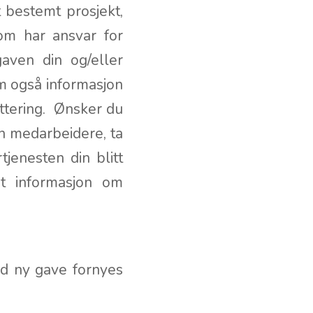
t bestemt prosjekt,
om har ansvar for
gaven din og/eller
m også informasjon
ttering. Ønsker du
an medarbeidere, ta
tjenesten din blitt
rt informasjon om
ed ny gave fornyes