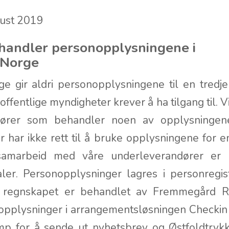
gust 2019
handler personopplysningene i
 Norge
e gir aldri personopplysningene til en tredje
ffentlige myndigheter krever å ha tilgang til. V
dører som behandler noen av opplysningen
 har ikke rett til å bruke opplysningene for e
samarbeid med våre underleverandører er 
ler. Personopplysninger lagres i personregis
og regnskapet er behandlet av Fremmegård 
opplysninger i arrangementsløsningen Checkin 
mp for å sende ut nyhetsbrev og Østfoldtrykk