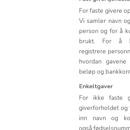
For faste givere o
Vi samler navn og 
person og for å k
brukt. For å k
registrere personn
hvordan gavene s
beløp og bankko
Enkeltgaver
For ikke faste 
giverforholdet og
inn navn og kon
også fødselsnummer