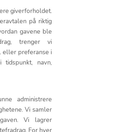
ere giverforholdet.
eravtalen på riktig
hvordan gavene ble
rag, trenger vi
 eller preferanse i
 tidspunkt, navn,
nne administrere
ghetene. Vi samler
gaven. Vi lagrer
tefradrag. For hver