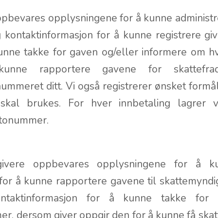
ppbevares opplysningene for å kunne administr
kontaktinformasjon for å kunne registrere giv
unne takke for gaven og/eller informere om 
unne rapportere gavene for skattefrad
ummeret ditt. Vi også registrerer ønsket formål
kal brukes. For hver innbetaling lagrer vi
ntonummer.
givere oppbevares opplysningene for å ku
 for å kunne rapportere gavene til skattemyndi
taktinformasjon for å kunne takke for 
, dersom giver oppgir den for å kunne få skat