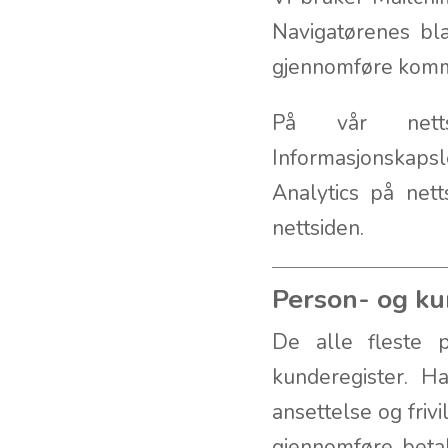
Navigatørenes bl
gjennomføre kom
På vår nettsi
Informasjonskaps
Analytics på net
nettsiden.
Person- og ku
De alle fleste 
kunderegister. Ha
ansettelse og frivi
gjennomføre betal