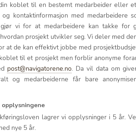
din koblet til en bestemt medarbeider eller e
vn og kontaktinformasjon med medarbeidere s
 gjør vi for at medarbeidere kan takke for 
hvordan prosjekt utvikler seg. Vi deler med de
r at de kan effektivt jobbe med prosjektbudsje
koblet til et prosjekt men forblir anonyme for
med
post@navigatorene.no
. Da vil data om giver
ralt og medarbeiderne får bare anonymise
s opplysningene
føringsloven lagrer vi opplysninger i 5 år. V
med nye 5 år.