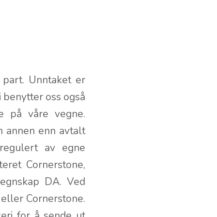
 part. Unntaket er
i benytter oss også
e på våre vegne.
n annen enn avtalt
regulert av egne
teret Cornerstone,
Regnskap DA. Ved
eller Cornerstone.
eri for å sende ut