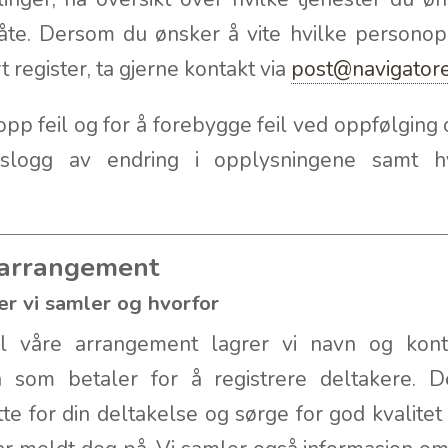
te. Dersom du ønsker å vite hvilke personop
t register, ta gjerne kontakt via
post@navigator
opp feil og for å forebygge feil ved oppfølgin
ngslogg av endring i opplysningene samt 
e arrangement
er vi samler og hvorfor
l våre arrangement lagrer vi navn og kont
 som betaler for å registrere deltakere. De
tte for din deltakelse og sørge for god kvalite