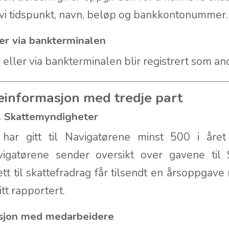
r vi tidspunkt, navn, beløp og bankkontonummer
ler via bankterminalen
s eller via bankterminalen blir registrert som 
einformasjon med tredje part
il Skattemyndigheter
har gitt til Navigatørene minst 500 i året 
vigatørene sender oversikt over gavene til 
tt til skattefradrag får tilsendt en årsoppga
tt rapportert.
asjon med medarbeidere