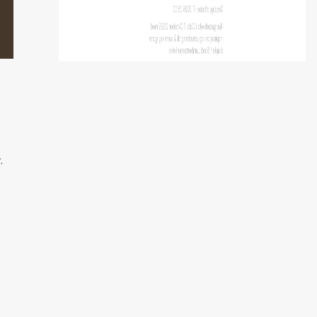
Navigatørkveld i Oslo 7.Oktober 2026 med
inspirasjon og utrustning til å være og gjøre
disipler! Sted: Lambertseter kirke
.