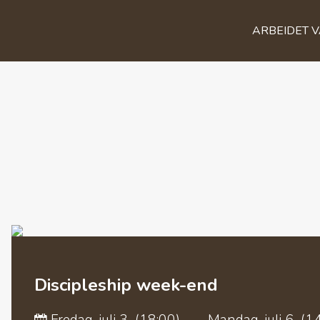
ARBEIDET 
Discipleship week-end
Fredag, juli 3 (18:00)
—
Mandag, juli 6 (1