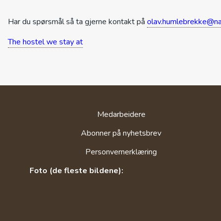
Har du spørsmål så ta gjerne kontakt på
olav.humlebrekke@na
The hostel we stay at
Medarbeidere
Abonner på nyhetsbrev
Personvernerklæring
Foto (de fleste bildene):
Ingrid Eskedal Larssen