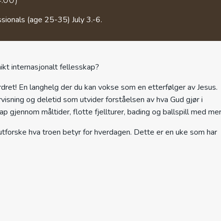
sionals (age 25-35) July 3.-6.
ikt internasjonalt fellesskap?
ordret! En langhelg der du kan vokse som en etterfølger av Jesus.
visning og deletid som utvider forståelsen av hva Gud gjør i
p gjennom måltider, flotte fjellturer, bading og ballspill med mer
utforske hva troen betyr for hverdagen. Dette er en uke som har