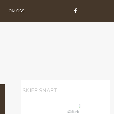
OM OSS
T
SKJER SNART
Ladepunkt i Oslo
Onsdag, oktober 7, 2026 18:00