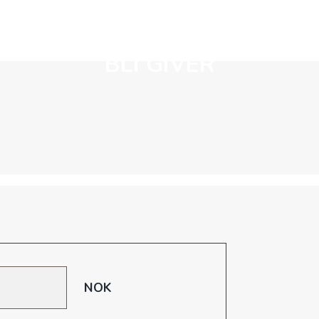
VÅRT
BLI GIVER
BUTIKK
TIL INSPIRASJON
BLI GIVER
NOK