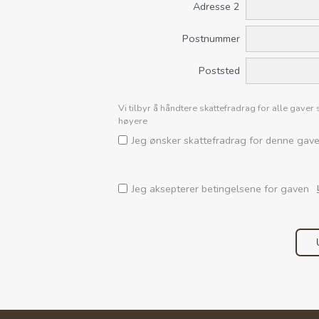
Adresse 2
Postnummer
Poststed
Vi tilbyr å håndtere skattefradrag for alle gave
høyere
Jeg ønsker skattefradrag for denne gav
Jeg aksepterer betingelsene for gaven