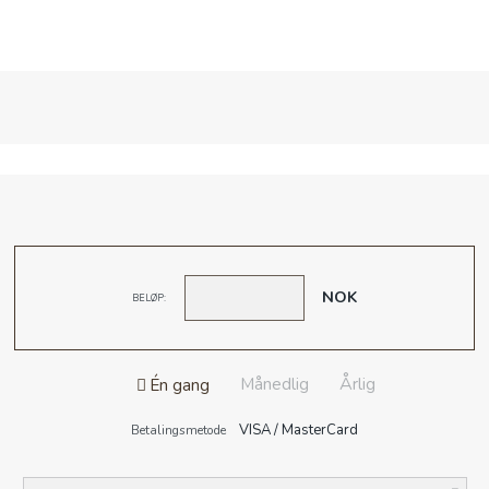
BLI GIVER
ARBEIDET VÅRT
BLI GIVER
BUTIKK
TIL INSPIRASJON
NOK
BELØP:
OM OSS
Månedlig
Årlig
Én gang
VISA / MasterCard
Betalingsmetode