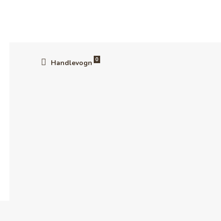
OM OSS
45.00 NOK
Legg i handlekurv
0
Handlevogn