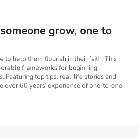
VÅRT
BLI GIVER
BUTIKK
TIL INSPIRASJON
g someone grow, one to
o help them flourish in their faith. This
morable frameworks for beginning,
Featuring top tips, real-life stories and
 over 60 years’ experience of one-to-one