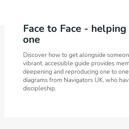
ARBEIDET 
Face to Face - helpin
one
Discover how to get alongside someone t
vibrant, accessible guide provides me
deepening and reproducing one to ones. 
diagrams from Navigators UK, who have
discipleship.