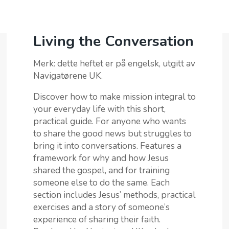
Living the Conversation
ARBEIDET VÅRT
Merk: dette heftet er på engelsk, utgitt av
Navigatørene UK.
BLI GIVER
Discover how to make mission integral to
BUTIKK
your everyday life with this short,
practical guide. For anyone who wants
TIL INSPIRASJON
to share the good news but struggles to
bring it into conversations. Features a
OM OSS
framework for why and how Jesus
shared the gospel, and for training
someone else to do the same. Each
section includes Jesus’ methods, practical
exercises and a story of someone’s
experience of sharing their faith.