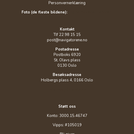
Personvernerklæring
Foto (de fleste bildene):
Ingrid Eskedal Larssen
Kontakt
Tlf 22 98 15 15
post@navigatorene.no
Postadresse
Postboks 6920
St. Olavs plass
0130 Oslo
Besøksadresse
Holbergs plass 4, 0166 Oslo
Følg oss på Facebook
Støtt oss
Konto: 3000.15.46747
Vipps: #105019