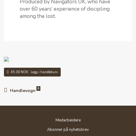
Produced by Navigators UK, who have
over 60 years’ experience of discipling
among the lost.
45.00 NOK
Legg i handlekurv
0
Handlevogn
Medarbeidere
Abonner på nyhetsbrev