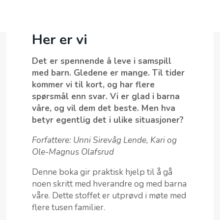
Her er vi
ARBEIDET VÅRT
Det er spennende å leve i samspill
med barn. Gledene er mange. Til tider
BLI GIVER
kommer vi til kort, og har flere
spørsmål enn svar. Vi er glad i barna
BUTIKK
våre, og vil dem det beste. Men hva
betyr egentlig det i ulike situasjoner?
TIL INSPIRASJON
Forfattere: Unni Sirevåg Lende, Kari og
OM OSS
Ole-Magnus Olafsrud
Denne boka gir praktisk hjelp til å gå
noen skritt med hverandre og med barna
våre. Dette stoffet er utprøvd i møte med
flere tusen familier.