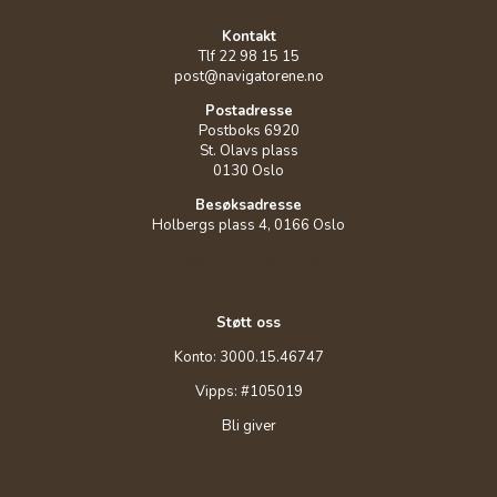
Kontakt
Tlf 22 98 15 15
post@navigatorene.no
Postadresse
Postboks 6920
St. Olavs plass
0130 Oslo
Besøksadresse
Holbergs plass 4, 0166 Oslo
Følg oss på Facebook
Støtt oss
Konto: 3000.15.46747
Vipps: #105019
Bli giver